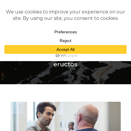
Tag
eructos