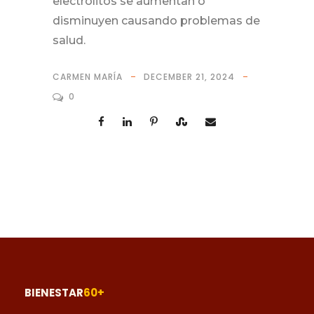
electrólitos se aumentan o
disminuyen causando problemas de
salud.
CARMEN MARÍA
DECEMBER 21, 2024
0
BIENESTAR
60+