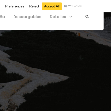
eña
Descargables
Detalles