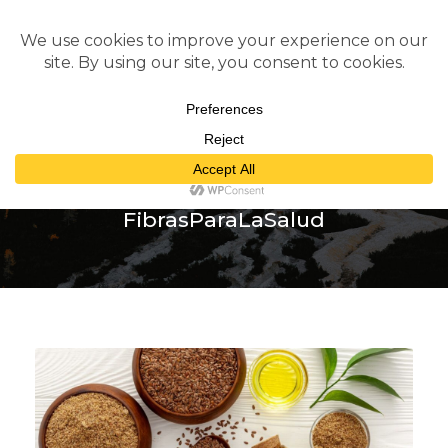
Tag
FibrasParaLaSalud