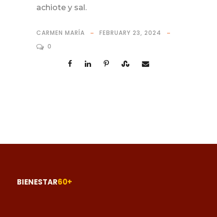
achiote y sal.
CARMEN MARÍA
FEBRUARY 23, 2024
0
BIENESTAR
60+