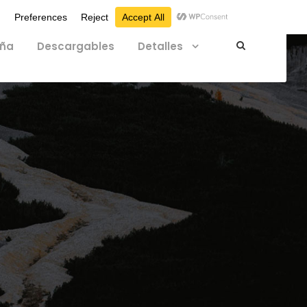
eña
Descargables
Detalles